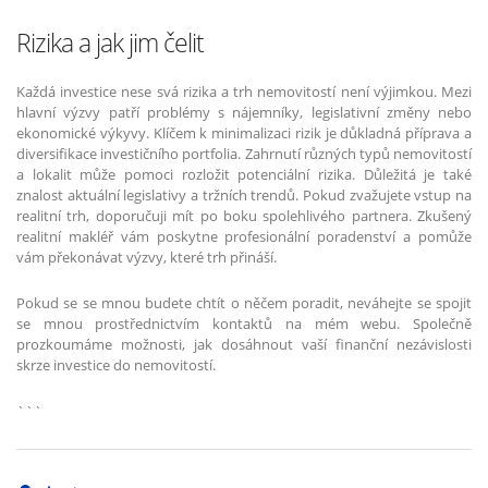
Rizika a jak jim čelit
Každá investice nese svá rizika a trh nemovitostí není výjimkou. Mezi
hlavní výzvy patří problémy s nájemníky, legislativní změny nebo
ekonomické výkyvy. Klíčem k minimalizaci rizik je důkladná příprava a
diversifikace investičního portfolia. Zahrnutí různých typů nemovitostí
a lokalit může pomoci rozložit potenciální rizika. Důležitá je také
znalost aktuální legislativy a tržních trendů. Pokud zvažujete vstup na
realitní trh, doporučuji mít po boku spolehlivého partnera. Zkušený
realitní makléř vám poskytne profesionální poradenství a pomůže
vám překonávat výzvy, které trh přináší.
Pokud se se mnou budete chtít o něčem poradit, neváhejte se spojit
se mnou prostřednictvím kontaktů na mém webu. Společně
prozkoumáme možnosti, jak dosáhnout vaší finanční nezávislosti
skrze investice do nemovitostí.
```