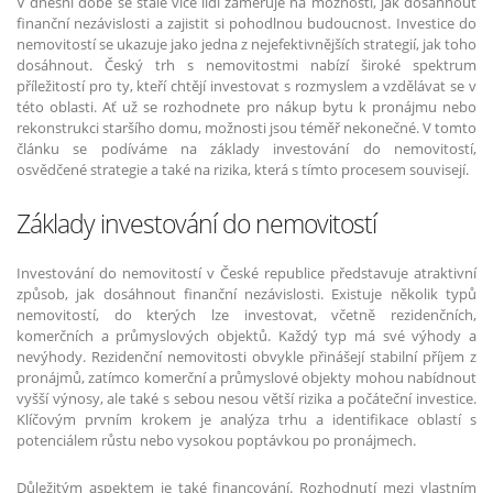
V dnešní době se stále více lidí zaměřuje na možnosti, jak dosáhnout
finanční nezávislosti a zajistit si pohodlnou budoucnost. Investice do
nemovitostí se ukazuje jako jedna z nejefektivnějších strategií, jak toho
dosáhnout. Český trh s nemovitostmi nabízí široké spektrum
příležitostí pro ty, kteří chtějí investovat s rozmyslem a vzdělávat se v
této oblasti. Ať už se rozhodnete pro nákup bytu k pronájmu nebo
rekonstrukci staršího domu, možnosti jsou téměř nekonečné. V tomto
článku se podíváme na základy investování do nemovitostí,
osvědčené strategie a také na rizika, která s tímto procesem souvisejí.
Základy investování do nemovitostí
Investování do nemovitostí v České republice představuje atraktivní
způsob, jak dosáhnout finanční nezávislosti. Existuje několik typů
nemovitostí, do kterých lze investovat, včetně rezidenčních,
komerčních a průmyslových objektů. Každý typ má své výhody a
nevýhody. Rezidenční nemovitosti obvykle přinášejí stabilní příjem z
pronájmů, zatímco komerční a průmyslové objekty mohou nabídnout
vyšší výnosy, ale také s sebou nesou větší rizika a počáteční investice.
Klíčovým prvním krokem je analýza trhu a identifikace oblastí s
potenciálem růstu nebo vysokou poptávkou po pronájmech.
Důležitým aspektem je také financování. Rozhodnutí mezi vlastním