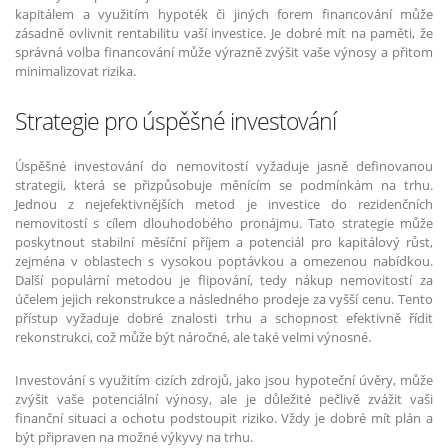
kapitálem a využitím hypoték či jiných forem financování může
zásadně ovlivnit rentabilitu vaší investice. Je dobré mít na paměti, že
správná volba financování může výrazně zvýšit vaše výnosy a přitom
minimalizovat rizika.
Strategie pro úspěšné investování
Úspěšné investování do nemovitostí vyžaduje jasně definovanou
strategii, která se přizpůsobuje měnícím se podmínkám na trhu.
Jednou z nejefektivnějších metod je investice do rezidenčních
nemovitostí s cílem dlouhodobého pronájmu. Tato strategie může
poskytnout stabilní měsíční příjem a potenciál pro kapitálový růst,
zejména v oblastech s vysokou poptávkou a omezenou nabídkou.
Další populární metodou je flipování, tedy nákup nemovitostí za
účelem jejich rekonstrukce a následného prodeje za vyšší cenu. Tento
přístup vyžaduje dobré znalosti trhu a schopnost efektivně řídit
rekonstrukci, což může být náročné, ale také velmi výnosné.
Investování s využitím cizích zdrojů, jako jsou hypoteční úvěry, může
zvýšit vaše potenciální výnosy, ale je důležité pečlivě zvážit vaši
finanční situaci a ochotu podstoupit riziko. Vždy je dobré mít plán a
být připraven na možné výkyvy na trhu.