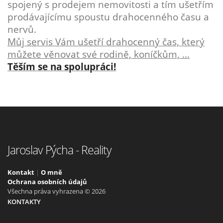
spojený s prodejem nemovitosti a tím ušetřím
prodávajícímu spoustu drahocenného času a
nervů.
Můj servis Vám ušetří drahocenný čas, který
můžete věnovat své rodině, koníčkům, …
Těším se na spolupráci!
Jaroslav Pýcha - Reality
Kontakt
|
O mně
Ochrana osobních údajů
Všechna práva vyhrazena © 2026
KONTAKTY