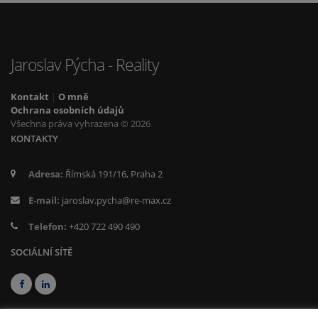
Jaroslav Pýcha - Reality
Kontakt
|
O mně
Ochrana osobních údajů
Všechna práva vyhrazena © 2026
KONTAKTY
Adresa:
Římská 191/16, Praha 2
E-mail:
jaroslav.pycha@re-max.cz
Telefon:
+420 722 490 490
SOCIÁLNÍ SÍTĚ