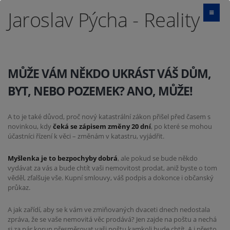
Jaroslav Pýcha - Reality
MŮŽE VÁM NĚKDO UKRÁST VÁŠ DŮM,
BYT, NEBO POZEMEK? ANO, MŮŽE!
A to je také důvod, proč nový katastrální zákon přišel před časem s
novinkou, kdy
čeká se zápisem změny 20 dní
, po které se mohou
účastníci řízení k věci – změnám v katastru, vyjádřit.
Myšlenka je to bezpochyby dobrá
, ale pokud se bude někdo
vydávat za vás a bude chtít vaši nemovitost prodat, aniž byste o tom
věděl, zfalšuje vše. Kupní smlouvy, váš podpis a dokonce i občanský
průkaz.
A jak zařídí, aby se k vám ve zmiňovaných dvaceti dnech nedostala
zpráva, že se vaše nemovitá věc prodává? Jen zajde na poštu a nechá
si za pár korun přesměrovat vaši poštu kamkoli bude chtít. A i přesto,