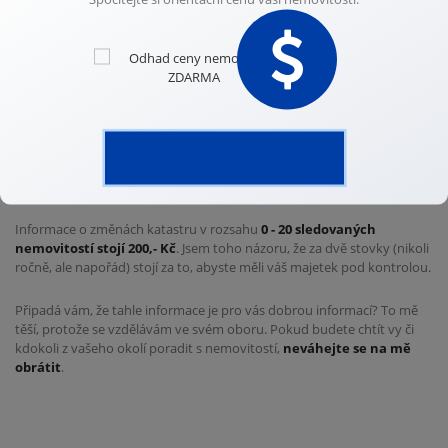
Informace o změnách jsou uživateli služby zasílány na jeho žádost
jedním ze způsobů:
- do datové schránky nebo
- elektronickou poštou nebo
Spočítat ZDARMA
- krátkou textovou zprávou (SMS).
Informace o změnách katastru v rozsahu
0 - 20 sledovaných
nemovitostí stojí 200,- Kč
. Jsem toho názoru, že za dvě stovky (nikoli
ročně, ale napořád) stojí za to, abyste měli váš majetek pod kontrolou.
Připadá vám, že tahle informace je pro vás dobrou informací? To mě
těší, protože se vzdělávám ve svém oboru. Pokud budete chtít vy či
kdokoli z vašeho okolí poradit s nemovitostí,
neváhejte se na mě
obrátit
.